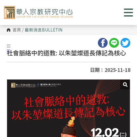
跳
到
主
要
內
容
首頁
/
最新消息
BULLETIN
區
塊
:::
:::
社會脈絡中的道教: 以朱堃燦道長傳記為核心
日期：2025-11-18