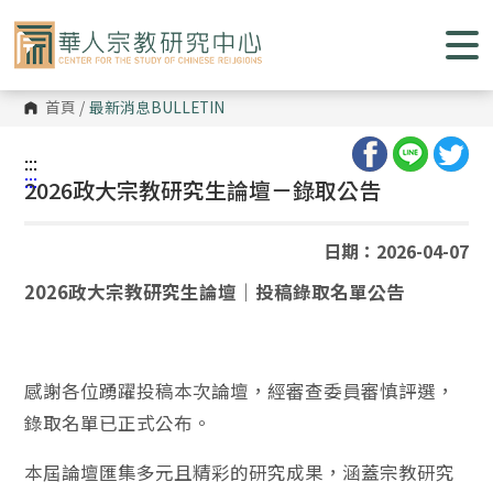
跳
到
主
要
內
容
首頁
/
最新消息
BULLETIN
區
塊
:::
:::
2026政大宗教研究生論壇－錄取公告
日期：2026-04-07
2026政大宗教研究生論壇｜投稿錄取名單公告
感謝各位踴躍投稿本次論壇，經審查委員審慎評選，
錄取名單已正式公布。
本屆論壇匯集多元且精彩的研究成果，涵蓋宗教研究