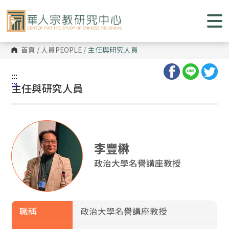
跳
到
主
要
內
容
首頁
/
人員PEOPLE
/
主任與研究人員
區
塊
:::
:::
主任與研究人員
李豐楙
政治大學名譽講座教授
職稱
政治大學名譽講座教授