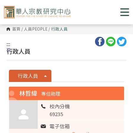
跳
到
主
要
內
容
首頁
/
人員PEOPLE
/
行政人員
區
塊
:::
:::
行政人員
行政人員
林哲緯
專任助理
校內分機
69235
電子信箱