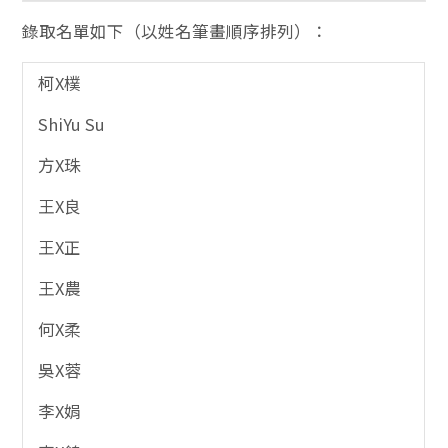
錄取名單如下（以姓名筆畫順序排列）：
柯X樸
ShiYu Su
方X珠
王X良
王X正
王X農
何X柔
吳X蓉
李X娟