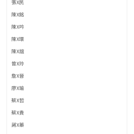
張X民
陳X銘
陳X吟
陳X環
陳X誼
曾X玲
詹X晉
廖X瑜
蔡X哲
蔡X貴
蔣X蓁