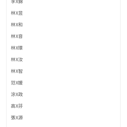
李X錦
林X昱
林X和
林X音
林X環
林X汝
林X智
范X媛
涂X政
高X芬
張X源