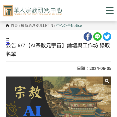
跳
到
主
要
內
容
首頁
/
最新消息BULLETIN
/
中心公告
Notice
區
塊
:::
:::
公告 6/7【
AI
宗教元宇宙】論壇與工作坊 錄取
名單
日期：2024-06-05