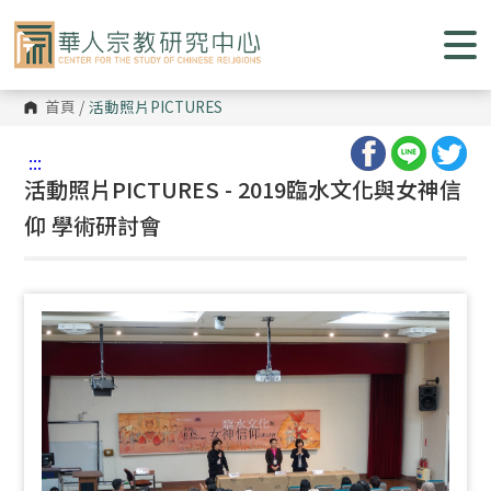
跳
到
主
要
內
容
首頁
/
活動照片
PICTURES
區
塊
:::
活動照片PICTURES - 2019臨水文化與女神信
仰 學術研討會