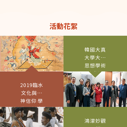
國際學者進行書信往
與影像作為當代最重要
來。 四、工作內容： 行
的敘事媒介之一，重新
政業務統籌、研究計畫
形塑了人們理解宗教、
執行、報告撰寫及經費
信仰與靈性的方式，甚
活動花絮
核銷。 學術活動（講
至在某種意義上，形成
座、研討會、學術營
了新的公共儀式與精神
等）之規劃、籌辦及執
場域。宗教電影不僅是
行。 視業務需要，參與
再現宗教題材，更涉及
韓國大真
田野調查及移地研究。
宗教儀式的影像轉化、
辦理其他臨時交辦事
大學大巡
神聖空間的敘事建構、
項。 五、待遇：依學經
地方信仰與文化記憶的
思想學術
歷及計畫經費核定，月
保存，以及影像作為療
院參訪
薪新臺幣 40,000 元起
癒、教育與靈性召喚的
（依實際核定為準）
媒介。相關研究廣佈於
2019臨水
六、聘期：一年一聘。
宗教、歷史、文學、人
文化與女
七、上班時段：依本校
類學、社會學、文化研
規定辦理，並得視工作
神信仰 學
究、影像研究與藝術創
需要彈性調整上下班時
作之間，亟需建立跨域
術研討會
間。 八、工作地點：本
對話的平台。有鑑於
校研究暨創新育成總中
鴻濛妙觀
此，國立政治大學華人
心2樓。 九、休假制