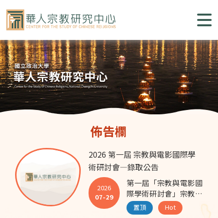
跳
到
主
要
內
容
區
塊
佈告欄
2026 第一屆 宗教與電影國際學
術研討會—錄取公告
第一屆「宗教與電影國
2026
際學術研討會」宗教在
07-29
影像中的生成、敘事、
置頂
Hot
儀式與閾限空間｜投稿