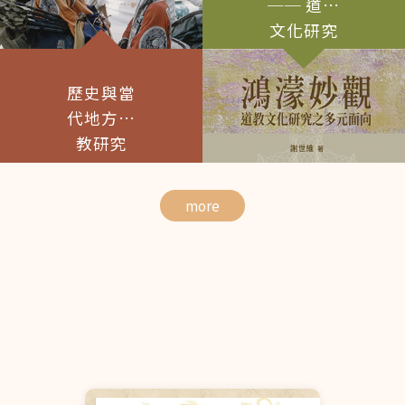
宗教研究中心與壹捌玖
── 道教
度：週休二日，國定假
伍電影有限公司，擬合
文化研究
日依政府行政機關辦公
作舉辦第一屆「宗教與
日曆放假。 十、應徵方
之多元面
電影國際學術研討
式： 採隨到隨審方式辦
向
會」，期待深化宗教電
歷史與當
理，徵得適任人選後即
影研究與影像實踐的對
停止收件。 應繳資料：
代地方道
話，建立宗教電影跨域
履歷表（含照片、學經
研究平台。研討會採公
教研究
歷及自傳）。 最高學歷
開徵稿形式，建議探討
證明文件（應屆畢業生
（但不限於）以下議
得於到職時補繳）。 其
題： 1. 理論與方法：宗
more
他足資證明工作能力之
教電影之宗教學、人類
相關資料（如語言能力
學與影像研究方法；聖
證明、專案經歷等）。
與俗之神聖符號、空間
請將應徵資料寄至
與影像再現；儀式、神
cscrnccu@gmail.com
話與敘事結構；閾限與
，信件主旨請註明「應
轉化經驗；觀看經驗是
徵專任研究助理－姓
否是一種「現代儀
名」。符合資格者將另
式」。 2. 影像語言與美
行通知面試；未獲錄取
學： 宗教主題與蒙太
者，恕不另行通知。 實
奇、鏡頭語言；光影、