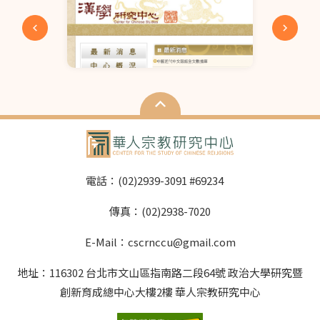
際到職日期依雙方約
色彩、聲音與宗教情
定。
感；紀錄片、田野與信
仰倫理；表演、身體與
象徵。 3. 宗教、社會與
文化： 宗教電影與地方
文化、社會記憶的保
存；宗教、政治、認同
與公共討論；性別、族
群、階級在宗教影像中
的再現；宗教影像作為
教育與療癒資源。 4. 創
電話：(02)2939-3091 #69234
作與實務： 宗教電影／
導演／編劇的創作倫
傳真：(02)2938-7020
理；拍攝儀式與神聖空
間的規範與敏感度；宗
E-Mail：cscrnccu@gmail.com
教團體合作經驗分享；
宗教影像策展與影展平
地址：116302 台北市文山區指南路二段64號 政治大學研究暨
台。 5. 新媒體與數位宗
創新育成總中心大樓2樓 華人宗教研究中心
教： VR/AR/XR 與宗教
沉浸式經驗；網路平