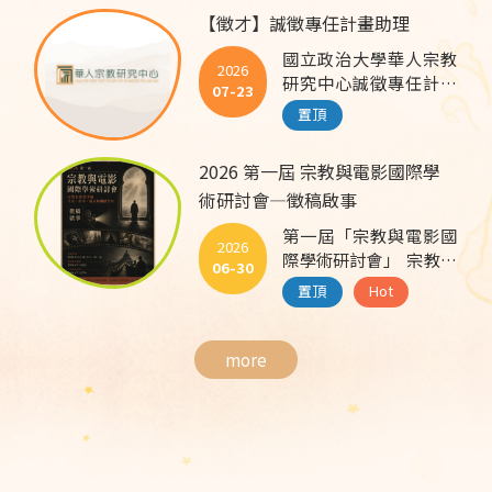
錄取名單公告 感謝各
【徵才】誠徵專任計畫助理
界學者先進踴躍投稿第
國立政治大學華人宗教
一屆「宗教與電影國際
2026
研究中心誠徵專任計畫
學術研討會」。 經審查
07-23
助理 一、人員區分：專
作業後，錄取名單已完
置頂
任計畫助理（計畫人
成確認，謹公告本次研
員） 二、名額：1名
討會投稿錄取名單如
2026 第一屆 宗教與電影國際學
三、資格條件： 具碩士
下。 *錄取名單請見附
術研討會—徵稿啟事
（含）以上學歷，宗
件* 後續會議相關資訊
教、人文社會科學等相
與發表須知，將另行通
第一屆「宗教與電影國
2026
關領域畢業者佳。 具學
知錄取者，敬請留意電
際學術研討會」 宗教在
06-30
術行政工作經驗，能獨
子郵件及相關公告。 再
影像中的生成、敘事、
置頂
Hot
立處理行政事務及撰寫
次感謝各位投稿者對本
儀式與閾限空間 徵稿啟
研究計畫報告。 具行政
研討會的支持與參與，
事 在高度世俗化、科技
經費核銷、報帳或帳務
期待於論壇中聆聽精彩
化與媒體化的當代社
more
處理經驗者優先。 具積
的研究成果。 主辦單
會，宗教逐漸退離核心
極負責之工作態度、主
位 國立政治大學華人宗
公共空間，然而人們對
動學習精神及良好溝通
教研究中心 壹捌玖伍電
於「超越性、意義、苦
協調能力。 具英語聽、
影有限公司
難、救贖與生命追尋」
說、讀、寫能力，能與
敬上
的需求依舊存在。電影