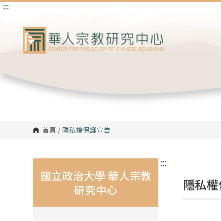
:::
跳
到
主
要
內
容
區
塊
首頁
/
隱私權保護宣告
:::
國立政治大學 華人宗教
隱私權
研究中心