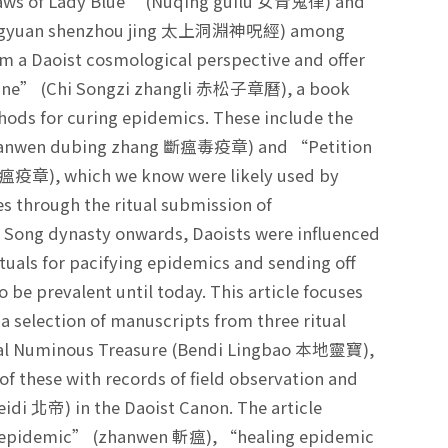
aws of Lady Blue” (Nüqing guilü 女青鬼律) and
s (Dongyuan shenzhou jing 太上洞淵神呪經) among
om a Daoist cosmological perspective and offer
 Pine” (Chi Songzi zhangli 赤松子章曆), a book
hods for curing epidemics. These include the
(Duanwen dubing zhang 斷瘟毒疫章) and “Petition
瘟疫章), which we know were likely used by
es through the ritual submission of
ong dynasty onwards, Daoists were influenced
tuals for pacifying epidemics and sending off
be prevalent until today. This article focuses
 a selection of manuscripts from three ritual
 local Numinous Treasure (Bendi Lingbao 本地靈寶),
 these with records of field observation and
i 北帝) in the Daoist Canon. The article
ng epidemic” (zhanwen 斬瘟), “healing epidemic