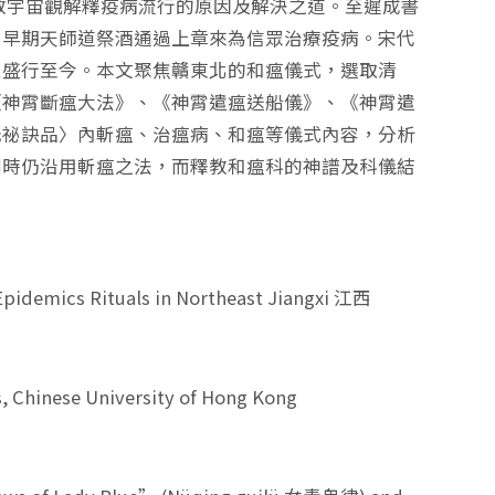
宇宙觀解釋疫病流行的原因及解決之道。至遲成書
知早期天師道祭酒通過上章來為信眾治療疫病。宋代
並盛行至今。本文聚焦贛東北的和瘟儀式，選取清
《神霄斷瘟大法》、《神霄遣瘟送船儀》、《神霄遣
元祕訣品〉內斬瘟、治瘟病、和瘟等儀式內容，分析
同時仍沿用斬瘟之法，而釋教和瘟科的神譜及科儀結
 Epidemics Rituals in Northeast Jiangxi 江西
s, Chinese University of Hong Kong