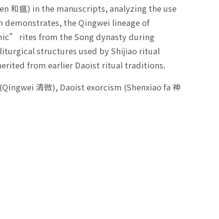
n 和瘟) in the manuscripts, analyzing the use
rch demonstrates, the Qingwei lineage of
ic” rites from the Song dynasty during
iturgical structures used by Shijiao ritual
rited from earlier Daoist ritual traditions.
(Qingwei 清微), Daoist exorcism (Shenxiao fa 神