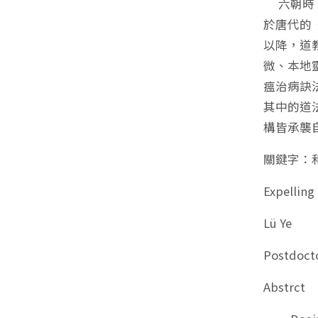
六朝時《
於唐代的
以降，道
微、本地
瘟治病訣
其中的道
構皆承襲
關鍵字：
Expelling
Lü Ye
Postdocto
Abstrct