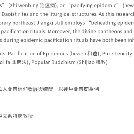
ss” (zhi wenbing 治瘟病), or “pacifying epidemic” (hewe
s Daoist rites and the liturgical structures. As this resea
ary northeast Jiangxi still employs “beheading epidem
pacification rituals. Moreover, the divine pantheons and l
ts during epidemic pacification rituals have both been inhe
 Pacification of Epidemics (hewen 和瘟), Pure Tenuity 
 fa 北帝法), Popular Buddhism (Shijiao 釋教)
華人關帝信仰發展與嬗變—以神戶關帝廟為例
中文系特聘教授