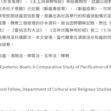
女青鬼律》、《太上洞淵神呪經》等經典問世，試圖以道教
《赤松子章曆》已記載〈斷瘟毒疫章〉、〈斷瘟疫章〉，可
教受民間送瘟習俗影響，發展出為社區舉行的和瘟送船儀式
靈寶、釋教三個道壇的抄本資料，結合田野觀察記錄，對比
法》、《靈佑忠烈大法》、《北帝伏魔神呪妙經》卷二〈七
法應用及科儀節次。本文發現，當代贛東北清微派在和瘟的
自道教。
和瘟、清微派、神霄法、北帝法、釋教
 Epidemic Boats: A Comparative Study of Pacification of
ral Fellow, Department of Cultural and Religious Studie