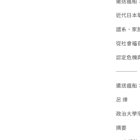
遣送瘟船
近代日本
譜系、家
從社會福
認定危機
────
遣送瘟船
呂 燁
政治大學
摘要