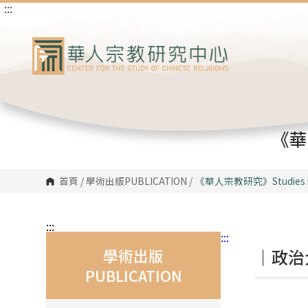
:::
跳
到
主
要
內
容
區
塊
《華人
首頁
/
學術出版PUBLICATION
/
《華人宗教研究》
Studies 
:::
:::
學術出版
｜政治
PUBLICATION