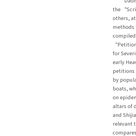
Daoist s
the “Scr
others, a
methods 
compiled 
“Petitio
for Seve
early Hea
petition
by popula
boats, wh
on epidem
altars of
and Shiji
relevant
compares