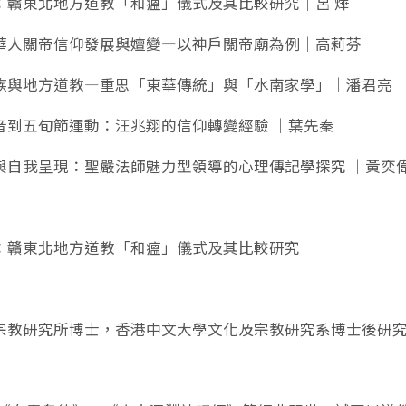
：贛東北地方道教「和瘟」儀式及其比較研究｜呂 燁
華人關帝信仰發展與嬗變—以神戶關帝廟為例｜高莉芬
族與地方道教—重思「東華傳統」與「水南家學」｜潘君亮
音到五旬節運動：汪兆翔的信仰轉變經驗 ｜葉先秦
與自我呈現：聖嚴法師魅力型領導的心理傳記學探究 ｜黃奕
：贛東北地方道教「和瘟」儀式及其比較研究
宗教研究所博士，香港中文大學文化及宗教研究系博士後研