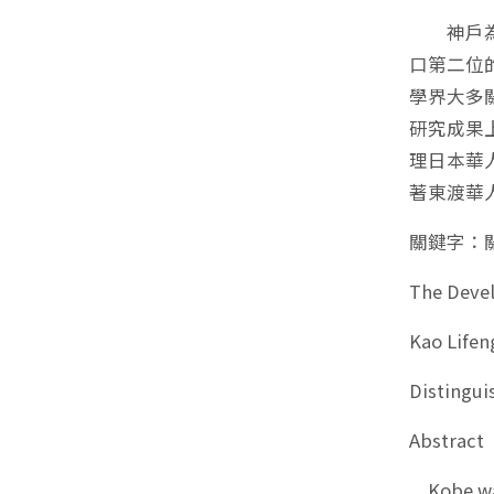
神戶為日
口第二位
學界大多
研究成果
理日本華
著東渡華
關鍵字：
The Deve
Kao Lifen
Distingui
Abstract
Kobe was 