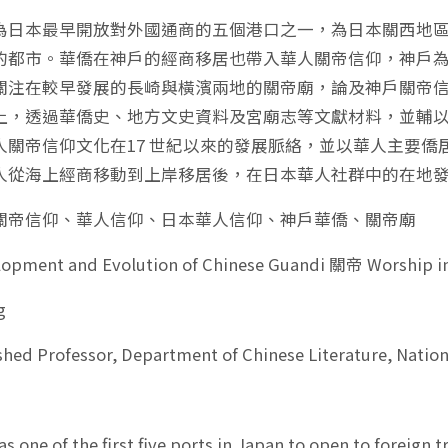
本最早開放對外國通商的五個港口之一，為日本關西地區
的都市。華僑在神戶的經商移居也帶入華人關帝信仰，神戶
關注在較早發展的長崎與橫濱兩地的關帝廟，論及神戶關帝
上，透過華僑史、地方文史資料及宮廟志等文獻材料，並輔
人關帝信仰文化在17 世紀以來的發展脈絡，並以華人主要
人從海上經商移動到上岸移居後，在日本華人社群中的在地
關帝信仰、華人信仰、日本華人信仰、神戶華僑、關帝廟
lopment and Evolution of Chinese Guandi 關帝 Worship i
g
shed Professor, Department of Chinese Literature, Natio
one of the first five ports in Japan to open to foreign 