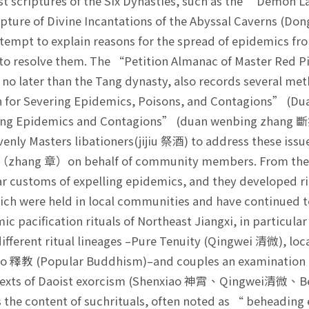
criptures of the Six Dynasties, such as the “Demon L
ipture of Divine Incantations of the Abyssal Cavern
ttempt to explain reasons for the spread of epidemics fr
to resolve them. The “Petition Almanac of Master Red
no later than the Tang dynasty, also records several met
n for Severing Epidemics, Poisons, and Contagions” 
ring Epidemics and Contagions” (duan wenbing zhang 斷
venly Masters libationers(jijiu 祭酒) to address these issu
s（zhang 章）on behalf of community members. From the S
r customs of expelling epidemics, and they developed ri
ich were held in local communities and have continued to 
ic pacification rituals of Northeast Jiangxi, in particular
 different ritual lineages –Pure Tenuity (Qingwei 清微),
ao 釋教 (Popular Buddhism)–and couples an examination of
 texts of Daoist exorcism (Shenxiao 神霄、Qingwei清微、Beid
 the content of suchrituals, often noted as “ beheadi