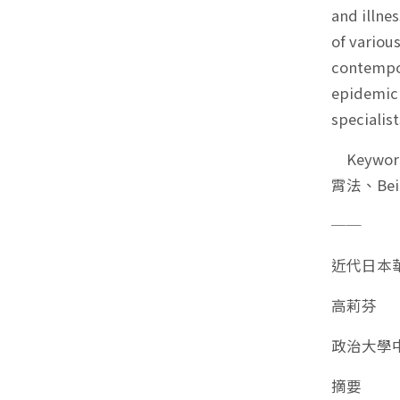
and illne
of variou
contempor
epidemic 
specialis
Keywords:
霄法、Beidi
──
近代日本
高莉芬
政治大學
摘要