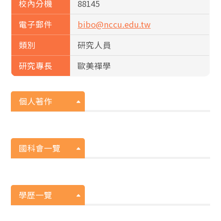
校內分機
88145
電子郵件
bibo@nccu.edu.tw
類別
研究人員
研究專長
歐美禪學
個人著作
國科會一覽
學歷一覽