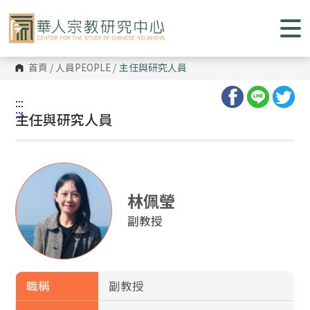
跳
到
主
要
內
容
首頁
/
人員PEOPLE
/
主任與研究人員
區
塊
:::
:::
主任與研究人員
林佩瑩
副教授
職稱
副教授