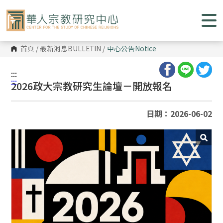
跳
到
主
要
內
容
首頁
/
最新消息BULLETIN
/
中心公告
Notice
區
塊
:::
:::
2026政大宗教研究生論壇－開放報名
日期：2026-06-02