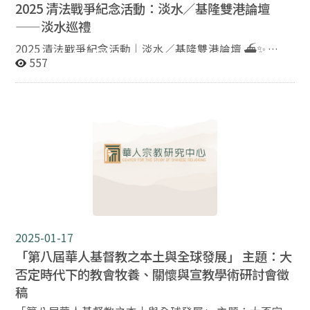
姐妹共襄盛舉！ 時間｜114年11月14至15日 08:30-
2025 清法戰爭紀念活動：淡水／基隆雙港論壇
17:20 地點｜政大國關中心 國際會議廳＆簡報室（台北
——淡水巡禮
市文山區萬壽路64號） 報名表單｜
2025 清法戰爭紀念活動｜淡水／基隆雙港論壇 ⛴️✨ ——
https://forms.gle/AsxCFGQRwufJo1Yv8 報名期限｜114
557
年11月11日（二）或額滿為止 主辦單位｜國立政治大學
淡水場「淡水巡禮」開放報名中—— 為紀念清法戰爭140
華人宗教研究中心、財團法人臺北市召會聚會所 協辦單位
週年，政大華人宗教研究中心與文化部攜手舉辦「淡水／
｜陸委會、內政部、國立政治大學宗教研究所、國立政治
基隆雙港論壇」。本週登場的是淡水場巡禮，將帶領民眾
大學研究發展處
走入淡水歷史現場，回望十九世紀的歷史記憶與文化地
景。 本場活動包括清法戰爭、紅毛城與英國領事官邸導
覽，以及淡水古蹟巡禮行程；將走訪理學堂大書院、淡江
中學、小白宮、多田榮吉故居等歷史地點，從地方視角重
新理解臺灣在近代東亞的歷史位置。 活動日期｜
2025/10/25（六）14:00–16:10 集合地點｜淡水紅毛城
（新北市淡水區中正路28巷1號） 報名連結：
https://forms.gle/MeVWNsADznEZVjX76 報名期限｜即
日起至 2025/10/23（四）中午 12:00 止 邀請您一同走進
2025-01-17
淡水，沿著古蹟與街巷探索百年前的歷史足跡。 名額有
「第八屆華人基督教之本土與全球發展」 主題：大
限，報名從速，一起出發！ 主辦單位｜國立政治大學華
否定時代下的教會牧養、關懷與宣教學術研討會徵
人宗教研究中心 協辦單位｜中華民國華人宗教研究學會
稿
指導單位｜文化部 若有相關疑問，歡迎來信華人宗教研究