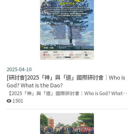
結：https://reurl.cc/gY3Aqb 扶鸞文化國際學術研討會
的感應敘事。他不僅描繪了佛教聖蹟的發生，更試圖從歷
日期：2025 年 10 月 8 日（三）至 10 月 12 日（日） 地
史與宗教哲學角度解釋其發生的「時」與「機」──讓我
點：國立政治大學達賢圖書館、北港武德宮 本次扶鸞文化
們重新思考什麼是歷史、什麼是聖顯（hierophany）。
國際學術研討會與華人文化元宇宙研究中心年會聯合舉
時間｜5月27日（二）14:00–16:00 地點｜國立政治大學
辦，主題除了聚焦歷史與當代扶鸞文化與儀式，同時也跨
百年樓一樓106會議廳 主講人｜劉苑如老師（中研院中國
足人工智慧、宗教與數位人文的對話。會議內容從經典文
文哲研究所研究員） 主辦單位：政大華人宗教研究中心、
本到當代科技，廣邀歐亞學者展開跨文化的深度對話。 政
政大宗教研究所 歡迎對佛教研究、歷史哲學、中國文學與
大場：2025 年 10 月 8–9 日，達賢圖書館（達賢講堂、羅
宗教理論有興趣的朋友一同參與！無需報名，自由入場。
家倫講堂、多功能教室 A–C） 議程：
https://reurl.cc/9n93vX 報名連結：
https://reurl.cc/gY3Aqb （實體／線上同步） 北港武德
2025-04-10
宮場：2025 年 10 月 11–12 日，北港武德宮 議程：
[研討會]2025「神」與「道」國際研討會｜
Who is
https://reurl.cc/4N7bKY 報名連結：
God? What is the Dao?
https://reurl.cc/MzxM5p 報名期限：即日起至 2025 年
【2025「神」與「道」國際研討會｜Who is God? What is
10 月 2 日（四）中午 12:00 止 2025政大宗教週主辦單位
the Dao?】 免費報名中！全程參與將由主辦單位保留座席
國立政治大學華人宗教研究中心、宗教研究所、華人文化
1501
資格，機會難得，誠摯邀請您共襄盛舉！ 在十七、十八世
元宇宙研究中心、法國高等研究學院（École pratique
紀的中西交流史上，來華耶穌會士曾提出一個深具挑戰性
des hautes études, EPHE-PSL）、內政部 竭誠歡迎各位
的問題：「神是誰？道又為何？」 為回應這個自近代以來
參與！ 聯絡信箱：cscrnccu@gmail.com
持續延燒的神學與哲學辯題，本次國際研討會以“Who is
God? What is the Dao?”為主題，集結當代來自猶太教、