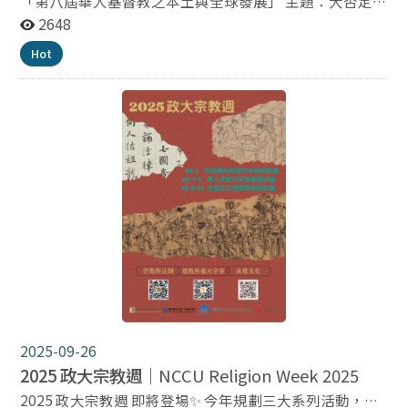
中心 cscrnccu@gmail.com
「第八屆華人基督教之本土與全球發展」 主題：大否定時
代下的教會牧養、關懷與宣教學術研討會徵稿 會議日
2648
期： 2025年11月14日（五）～15日（六） 會議地點：國
Hot
立政治大學國際關係研究中心國際會議廳 （台北市文山區
萬壽路64號） 大會語言為中文 論文繳交方式： 聯絡人：
王 韻 副教授、或劉遠見 助理 電子郵件：
lyjtimothy@gmail.com(劉遠見)、或
ray.wang023@gmail.com(王韻) 郵寄地址：政治大學華
人宗教研究中心 王 韻 教授 注意事項：論文字數8000-
12000之間。論文凡涉及版權部份，請事先取得原著者或
出版者書面同意，本會編輯不負版權責任。請勿一稿兩
投。本稿若曾以其他語文發表，請予註明並附寄原作品。
來稿請用真實姓名，並附工作單位、職稱、通訊地址、電
話、電子郵件、信箱地址與傳真號碼。論文題目及摘要收
件截稿日期：2025年5月31日。 論文截稿日期：2025年
10月25日。 詳情見附件
2025-09-26
2025 政大宗教週｜
NCCU Religion Week 2025
2025 政大宗教週 即將登場✨ 今年規劃三大系列活動，從