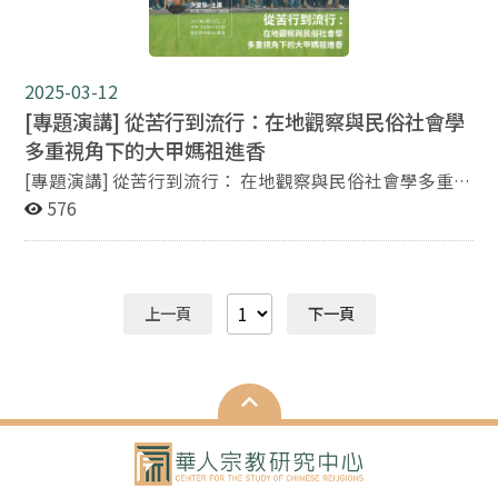
基督宗教與道教領域的重量級學者，進行跨宗教、跨文化
的深度對話與學術交流。 研討會時間｜Conference Dates
2025年5月7日（三）至5月9日（五） 每日 09:00 – 17:00
2025-03-12
地點｜Venue 國家圖書館 3樓 國際會議廳 （臺北市中正區
中山南路20號） 講者陣容（部分）｜Selected Speakers
[專題演講] 從苦行到流行：在地觀察與民俗社會學
Michel Fedou, SJ（Facultés Loyola Paris） Julien
多重視角下的大甲媽祖進香
Darmon（Éditions Albin Michel） John Lagerwey勞格文
[專題演講] 從苦行到流行： 在地觀察與民俗社會學多重視
（法國高等研究學院榮休教授） 李豐楙（中央研究院院
角下的大甲媽祖進香 主講者：洪瑩發 政大華人宗教研究
576
士） Daniel Canaris 柯修文博士 Benoît Vermander SJ 魏
中心研究員 時間：2025年3月25日(二) 下午13:00-15:00
明德（上海復旦大學教授） Claudia von Collani 柯蘭霓
地點：政治大學百年樓一樓 106會議室 歡迎到場聽講，不
（德國維爾茨堡大學教授） Thierry Meynard, SJ 梅謙立
須事先報名。
（廣州中山大學教授） Yves Vendé, SJ 溫德 （法國裡爾
天主教大學） 報名連結｜Register Now
上一頁
下一頁
https://forms.gle/KiSDb14zBpMZ2m3y6 （議程請見報
名表單） 本研討會誠摯歡迎宗教、哲學、歷史、跨文化研
究學者與關心信仰議題的朋友們參與。我們將共同從不同
宗教視角出發，反思「神是誰？道是什麼？」的深層意
義。 無論你來自宗教界、學術界，或單純對這議題充滿興
趣，這三天將會是一次極富啟發的思想之旅。