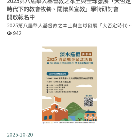
2025第八屆華人基督教之本土與全球發展「大否定
時代下的教會牧養、關懷與宣教」學術研討會——
開放報名中
2025第八屆華人基督教之本土與全球發展「大否定時代
下的教會牧養、關懷與宣教」學術研討會 －－開放報名中
942
－－ 「華人基督教之本土與全球發展研討會」在2011年
成立以來，一直以探索華人神學與華人教會處境為主要的
特色；我們想問的不是對於這些政治社會經濟文化環境等
問題的解答，而是在華人神學研究與教會牧養的經驗當
中，是否能找出超越與突破當代「否定文化」危機的解
答？ 「否定文化」的來源跟西方自由主義傳統下，強調的
個人權威與相對主義精神習習相關，而這種傳統鼓勵出來
的二元對立習性，又在家庭原子化、傳播數位化、與意見
同溫層化的環境大中不斷地被激化，在西方社會與教會陷
入「否定文化」危機的當下，華人神學是否能提出不一樣
的觀點、華人教會是否能夠扮演不同的角色？ 這些答案的
追尋，一直是這個國際研討會不變的宗旨，也在過去不斷
地有難能可貴的研究成果集結出版。本屆研討會，邀集國
內外學者、共有超過三十篇論文發表，涵蓋各個領域向度
的最新研究成果，誠摯邀請所有關心此議題的學者與弟兄
2025-10-20