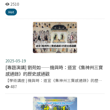
宗教與法制議題，到道教科儀元宇宙數位策展，再到扶鸞
2510
文化國際學術研討會，誠摯邀請各界朋友共同參與！ 114
Hot
年宗教信仰與現代法制研討會：政大場 日期：2025 年 10
月 7 日（二）09:10–17:00 地點：國立政治大學 達賢圖書
館七樓羅家倫講堂 研討會聚焦「宗教團體財務自主與財務
公開」、「宗教信仰與法治素養」以及「臺灣與國際宗教
團體法制」三大主題，回應當前宗教法制之理論與實務挑
戰，展開宗教自由與法治精神的深度對話，透過公開徵
稿、學術討論與跨界交流，將展開宗教自由與法治精神的
深度對話。 報名連結：
https://forms.gle/Eia57XxjLoDhxLb47 報名期限：即日
2025-05-19
起至 2025 年 10 月 1 日（三） 華人宗教元宇宙實驗特展
[專題演講] 劉苑如——機與時：道宣《集神州三寶
日期：2025 年 10 月 7 日（二）至 10 月 9 日（四） 地
感通錄》的歷史感通觀
點：國立政治大學 達賢圖書館 特展以臺灣道教家族、道
法傳播、道教科儀導覽、MR體驗、實驗及互動展示，配
【學術講座 | 機與時：道宣《集神州三寶感通錄》的歷史
合宗教實踐、歷史記憶、大眾文化三大研究群的跨域交流
感通觀】 本次講座將由中央研究院中國文哲研究所研究
487
論壇，進一步呈現華人宗教文化的多重面貌。同時也結合
員 劉苑如老師 深入剖析道宣（596–667）所撰《集神州
華人文化元宇宙研究中心舉辦「元宇宙數位策展競賽」頒
三寶感通錄》，帶領我們走入一個以「機」與「時」為核
獎與發表，邀請學生以「策展星際」3D平台創作台灣棒
心的歷史感通觀。 相較於後世單一的靈驗故事，道宣廣泛
球文化的數位策展作品，推動文化保存與傳播。 報名連
引用志怪、僧傳、感應記，編織出一幅跨越時空、多層次