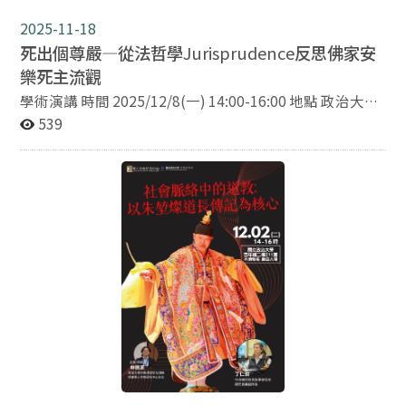
中我們如何理解與想像「善終」。最後以及來思考準備
「善終」怎麼包含如何好好變老，以及如何從今天開始過
2025-11-18
一個好的生活。 Amitabha 2.0: From a Good Death to a
死出個尊嚴—從法哲學
Jurisprudence
反思佛家安
Good Life For university students, dying and death
樂死主流觀
often seem very far away. Yet impermanence is part of
學術演講 時間 2025/12/8(一) 14:00-16:00 地點 政治大學
everyone’s life. We may experience the loss of loved
百年樓211教室 題目：死出個尊嚴—從法哲學
539
ones, friends, or even a pet. And eventually, all of us will
Jurisprudence反思佛家安樂死主流觀 講者 趙文宗教授
face death. As societies change, ideas about what
(Andy M.C. Chiu)，澳洲法律學院主任學者 (Presiding
counts as a “good death” also change. These ideas are
Scholar, College of Law, Australia) 主持 林振源(政治大學
shaped by local traditions, religious beliefs, modern
宗教研究所助理教授兼華人宗教研究中心主任) 與談 劉宇
medicine, and many other social developments. This
光(政治大學華人宗教研究中心客座研究員) 語言：中文 摘
lecture explores these changes by looking at how
要：佛家主流主要按不害戒反對安樂死。本講試圖從中
Taiwanese Buddhists respond to questions of aging,
觀、唯識及律學建構法哲學，輔以弗洛伊德 (Sigmund
dying, and death today. Through this example, we will
Freud) 心理分折學說，審視佛家安樂死主流觀。
also reflect together on the many possible ways of
thinking about a good death in contemporary society.
We will explore how preparing for a good death also
involves aging well, and how this preparation
ultimately points toward living a good life that begins
today.