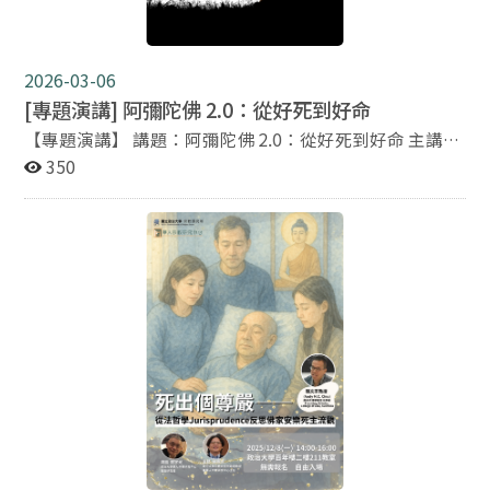
2026-03-06
[專題演講] 阿彌陀佛 2.0：從好死到好命
【專題演講】 講題：阿彌陀佛 2.0：從好死到好命 主講
人：Dr. Jens Reinke Assistant professor of Buddhist
350
studies Buddhist Seminary School of Religion and
Theology VU Amsterdam 主持人：林振源 國立政治大學
宗教研究所助理教授 華人宗教研究中心主任 時間：2026
年3月27日週五13:30-15:30 地點：國立政治大學大智樓
190101教室 演講語言：中文 主辦：國立政治大學宗教研
究所／華人宗教研究中心 阿彌陀佛 2.0：從好死到好命 對
大學生來說，「死亡」好像是一件很遙遠的事情。然而，
無常其實是每個人生命的一部分。我們可能會經歷親人、
朋友，或寵物的離世，而最終，每一個人都會面對死亡。
隨著社會的改變，人們對於什麼是「好死」的想法也在改
變。這些想法會受到在地文化、宗教信仰、現代醫學，以
及其他社會發展的影響。 本次演講將透過觀察台灣當代佛
教如何面對老化、臨終與死亡的課題、來討論在當代社會