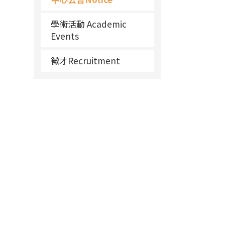
學術活動 Academic
Events
徵才Recruitment