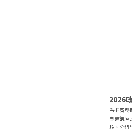
202
為推廣與
專題講座
驗、分組