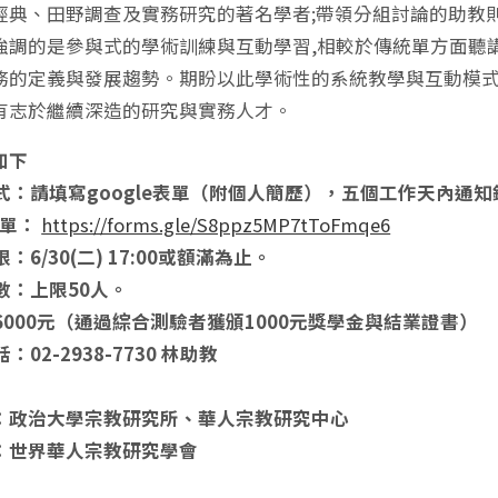
經典、田野調查及實務研究的著名學者;帶領分組討論的助教
強調的是參與式的學術訓練與互動學習,相較於傳統單方面聽講
務的定義與發展趨勢。期盼以此學術性的系統教學與互動模式
有志於繼續深造的研究與實務人才。
如下
名方式：請填寫google表單（附個人簡歷），五個工作天內
表單：
https://forms.gle/S8ppz5MP7tToFmqe6
限：6/30(二) 17:00或額滿為止。
人數：上限50人。
：6000元（通過綜合測驗者獲頒1000元獎學金與結業證書）
話：02-2938-7730 林助教
：政治大學宗教研究所、華人宗教研究中心
：世界華人宗教研究學會