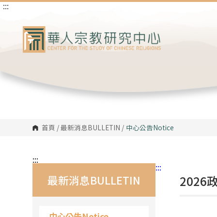
:::
跳
到
主
要
內
容
區
塊
首頁
/
最新消息BULLETIN
/
中心公告
Notice
:::
:::
最新消息BULLETIN
202
中心公告Notice