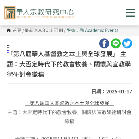
跳
到
主
要
內
容
首頁
/
最新消息BULLETIN
/
學術活動
Academic Events
區
塊
:::
:::
「第八屆華人基督教之本土與全球發展」 主
題：大否定時代下的教會牧養、關懷與宣教學
術研討會徵稿
日期：2025-01-17
「第八屆華人基督教之本土與全球發展」
：
主題
大否定時代下的教會牧養、關懷與宣教學術研討會
徵稿
2025
11
14
15