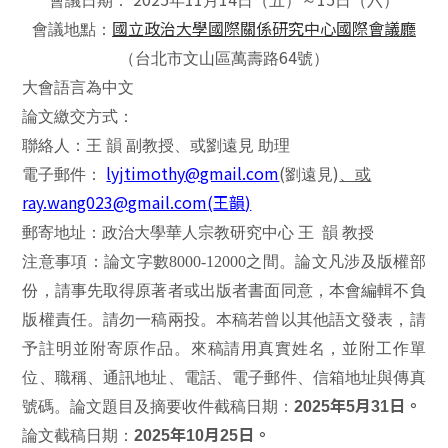
會議日期：
年
月
日（五）～
日（六）
國立政治大學國際關係研究中心國際會議廳
會議地點：
64
（台北市文山區萬壽路
號）
大會語言為中文
論文繳交方式：
聯絡人：王 韻 副教授、或劉遠見 助理
lyjtimothy@gmail.com
(
)
電子郵件：
劉遠見
、或
ray.wang023@gmail.com
(
王韻
)
郵寄地址：政治大學華人宗教研究中心 王 韻
教授
注意事項：論文字數8000-12000之間。論文凡涉及版權部
份，請事先取得原著者或出版者書面同意，本會編輯不負
版權責任。請勿一稿兩投。本稿若曾以其他語文發表，請
予註明並附寄原作品。來稿請用真實姓名，並附工作單
位、職稱、通訊地址、電話、電子郵件、信箱地址與傳真
號碼。論文題目及摘要收件截稿日期：
2025年5月31日。
論文截稿日期：
2025年10月25日。