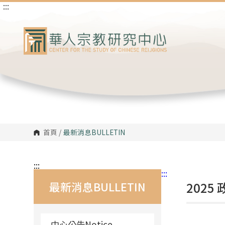
:::
跳
到
主
要
內
容
區
塊
首頁
/
最新消息
BULLETIN
:::
:::
最新消息BULLETIN
2025
中心公告Notice