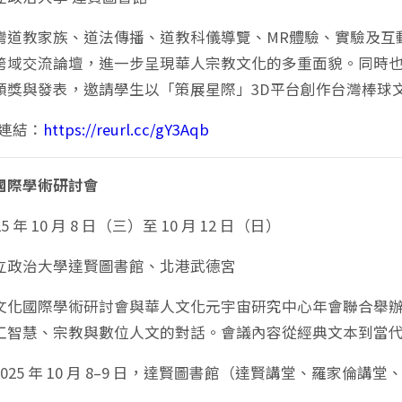
灣道教家族、道法傳播、道教科儀導覽、MR體驗、實驗及互
跨域交流論壇，進一步呈現華人宗教文化的多重面貌。同時
頒獎與發表，邀請學生以「策展星際」3D平台創作台灣棒球
連結：
https://reurl.cc/gY3Aqb
國際學術研討會
5 年 10 月 8 日（三）至 10 月 12 日（日）
立政治大學達賢圖書館、北港武德宮
文化國際學術研討會與華人文化元宇宙研究中心年會聯合舉
工智慧、宗教與數位人文的對話。會議內容從經典文本到當
2025 年 10 月 8–9 日，達賢圖書館（達賢講堂、羅家倫講堂