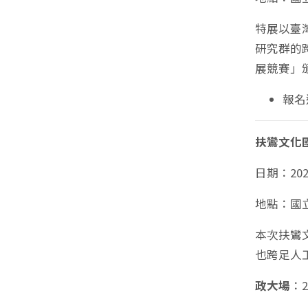
特展以臺
研究群的
展競賽」
報名
扶鸞文化
日期：202
地點：國
本次扶鸞
也跨足人
政大場
：