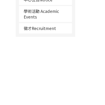
學術活動 Academic
Events
徵才Recruitment