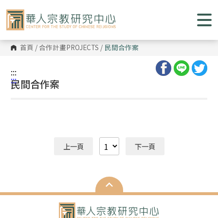
跳
到
主
要
內
容
首頁
/
合作計畫PROJECTS
/
民間合作案
區
塊
:::
:::
民間合作案
上一頁
下一頁