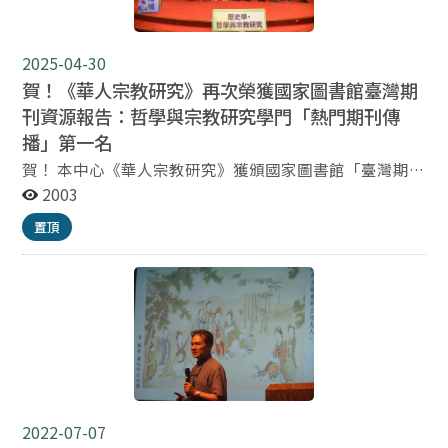
學術營的課程設計強調的是參與式的學術訓練與互動學
習,相較於傳統單方面聽講,更能考慮學員的實務需求,具體
而精關地探討宗教研究與實務的定義與發展趨勢。期盼以
2025-04-30
此學術性的系統教學與互動模式,對於台灣宗教文化與實
賀！《華人宗教研究》再次榮獲國家圖書館臺灣期
務的提升能有所貢獻,並進一步培養有志於繼續深造的研
刊資源報告：哲學與宗教研究學門「熱門期刊傳
究與實務人才。 報名資訊如下 1. 報名方式：請填寫
播」第一名
google表單（附個人簡歷），五個工作天內通知錄取結
果、上課地點、繳費資訊與相關細則。 google表
賀！ 本中心《華人宗教研究》獲頒國家圖書館「臺灣期刊
單： https://forms.gle/S8ppz5MP7tToFmqe6 2. 報名期
資源學術能量風貌報告」 哲學與宗教研究學門「熱門期刊
2003
限：6/30(二) 17:00或額滿為止。 3. 招生人數：上限50
傳播」（五年引用）第一名（五年影響係數0.255） 國家
置頂
人。 4. 學費：6000元（通過綜合測驗者獲頒1000元獎學
圖書館4月28日舉辦「113年臺灣期刊資源學術能量風貌
金與結業證書） 5. 諮詢電話：02-2938-7730 林助教 主辦
報告」發布會，頒發在臺灣人文社會領域中最具影響力的
單位：政治大學宗教研究所、華人宗教研究中心 協辦單
各項獎項，以表揚具學術影響力之大學院校及學術期刊出
位：世界華人宗教研究學會
版單位。《華人宗教研究》繼111年獲頒本學門期刊即時
傳播獎第一名、112年獲頒熱門期刊傳播獎（第一名）之
後，本年度再次榮獲哲學與宗教研究學門「熱門期刊傳
播」（五年引用）獎項（第一名），由華人宗教研究中心
主任兼期刊執行主編林振源教授親自出席領獎，在此謹感
謝各界對於《華人宗教研究》之支持與肯定！
2022-07-07