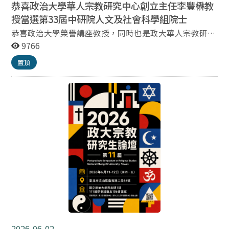
恭喜政治大學華人宗教研究中心創立主任李豐楙教
授當選第33屆中研院人文及社會科學組院士
恭喜政治大學榮譽講座教授，同時也是政大華人宗教研究
中心創立主任的李豐楙老師當選第33屆中研院人文及社會
9766
科學組院士 中研院第33屆院士暨名譽院士選舉結果出爐
置頂
公布19位新科院士 3位名譽院士 李豐楙教授為政治大學名
譽講座教授、中央研究院中國文哲研究所兼任研究員，曾
任本系教授並獲選本校107學年度傑出校友。其學術領域
為道教文學、道教文化、華人宗教及道教圖像等，發表論
文兩百餘篇，出版專著《許遜與薩守堅：鄧志謨道教小說
研究》、《憂與遊：六朝隋唐仙道文學》、《仙境與遊
歷：神仙世界的想像》、《神化與變異：一個「常與非
常」的文化思維》、《從聖教到道教：馬華社會的節俗、
信仰與文化》等十一種；《東港迎王》、《台江內海迎王
祭》等調查研究多部。研究方法兼綜經典文本、歷史文
獻、田野調查及實踐經驗，在與西方的「聖與俗」理論對
話中，根據民族思維的陰陽互補，提出「常與非常」的文
化結構，詮釋漢文化的諸般現象：節慶狂歡、異常變化、
謫凡類型、意外死亡以及解除法術等。兼綜宗教文學與文
化研究，擴展中國文學研究的學術視野，並開拓道教文
2026-06-02