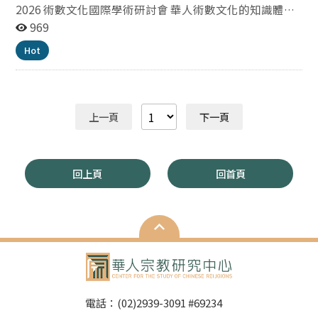
https://www.sinica.edu.tw/ch/news/7238
2026 術數文化國際學術研討會 華人術數文化的知識體
系、意義與實踐 徵稿啟事 在全球化與數位化快速發展的
969
時代，傳統術數文化不僅是重要的歷史遺產，更是理解華
Hot
人社會思維模式、宗教信仰、宇宙觀與日常決策的重要途
徑，反映華人社會如何理解天地、人事、時間、空間與命
運間的關係。術數文化涵蓋易經、陰陽五行、風水、命
理、卜卦、擇日、奇門遁甲、大六壬、太乙神數、相學、
上一頁
下一頁
星命、曆法與民俗療癒等多元知識系統。這些知識並非單
純技法，而是一套結合象徵思維、宗教觀念與實踐方法的
文化體系，可作為研究華人宗教、民間信仰、命運觀與環
境互動的重要材料。隨著當代學術研究日益重視跨領域對
回上頁
回首頁
話、在地知識與民間文化傳統，術數文化所蘊含的知識體
系、文化邏輯與社會功能，亦有必要通過更嚴謹的跨學科
方法進行研究與詮釋。術數文化不僅有助於深化華人宗教
與民間信仰研究，也能為理解華人社會的命運觀、空間
觀、時間觀與象徵系統，提供重要的研究基礎。有鑑於
此，國立政治大學華人宗教研究中心與中華易經天書三式
協會，擬合作舉辦「2026 術數文化國際學術研討會」，
採公開徵稿形式，建議探討（但不限於）以下議題： 命
電話：(02)2939-3091 #69234
理類：八字、紫微斗數、星命、命理學說與象徵人生命運