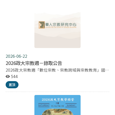
宗教情感；紀錄片、田野與信仰倫理；表演、身體與象
發表須知，將另行通知錄取者，敬請留意電子郵件及相關
徵。 3. 宗教、社會與文化： 宗教電影與地方文化、社會
公告。 再次感謝各位投稿者對本研討會的支持與參與，期
記憶的保存；宗教、政治、認同與公共討論；性別、族
待於論壇中聆聽精彩的研究成果。 主辦單位 國立政治大
群、階級在宗教影像中的再現；宗教影像作為教育與療癒
學華人宗教研究中心 中華易經天書三式協會 敬
資源。 4. 創作與實務： 宗教電影／導演／編劇的創作倫
上
理；拍攝儀式與神聖空間的規範與敏感度；宗教團體合作
經驗分享；宗教影像策展與影展平台。 5. 新媒體與數位宗
教： VR/AR/XR 與宗教沉浸式經驗；網路平台、短影音與
宗教敘事；AI 影像與宗教倫理；數位典藏、影像保存與再
詮釋。 會議時間謹訂於 2026 年 11月12-13日，於國立政
2026-06-22
治大學舉行。會議形式包含專題演講、論文發表、創作者
2026政大宗教週－錄取公告
論壇與影像放映及座談會等。歡迎各界學術賢達、導演、
影像創作者與獨立研究者踴躍投稿。來稿請提供：論文題
2026政大宗教週「數位宗教、宗教跨域與宗教教育」國
目、摘要（300-500字）、關鍵詞及個人簡歷，繳交期限
際學術研討會｜投稿錄取名單公告 感謝各位踴躍投稿本
544
為7 月 20日，7月 27 日公布錄取結果，10月 27日前提交
次論壇，經審查委員審慎評選，錄取名單已正式公布。 *
置頂
全文。來稿中、英文不拘，英文稿件請附中文題目摘要，
錄取名單請見附件* 後續發表相關資訊將另行通知，敬請
中文稿件請附英文題目摘要。發表語言以中文為主。投稿
留意信件與公告。 再次感謝各位的參與及支持，期待於論
摘要不限格式；正式論文格式請參附件。投稿與會務諮詢
壇中聆聽精彩的研究成果。 主辦單位 國立政治大學華人
請洽：政治大學華人宗教研究中心
宗教研究中心 國立政治大學華人文化元宇宙研究中心
cscrnccu@gmail.com。主旨請註明：【投稿：第一屆宗
元太道堂 敬上