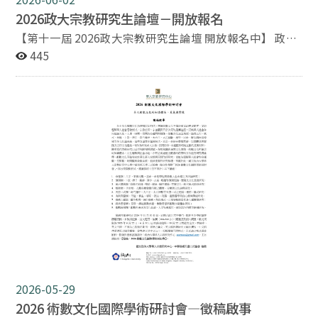
學、道教文化及華人宗教諸領域。曾獲兩次國科會（科技
2026政大宗教研究生論壇－開放報名
部）傑出研究獎，2019歐洲ICAS Book Prize（國際亞洲
【第十一屆 2026政大宗教研究生論壇 開放報名中】 政治
學者大會最佳華語圖書大獎）；並受邀美國哈佛大學、香
大學宗教研究所、華人宗教研究中心為培育宗教研究相關
445
港中文大學等擔任客座教授，擔任國科會中國文學門召集
領域研究生論文寫作及發表答辯能力，自2016年起於每
人、臺灣宗教學會第二任理事長、政大華人宗教研究中心
學年末聯合舉辦研究生論文發表會。2016-18第一至三屆
第一任主任。 李豐楙教授為臺灣道教文學、華人宗教的第
發表會由華人宗教研究中心「當代中國道教口述歷史
一代研究者，研究的質量與成果蜚然，具有創發性意義。
（1949-present）」研究計畫經費資助，並由該計畫成員
其以道教文學為基，從先秦楚辭、兩漢墓葬圖像、六朝道
及宗教所教師擔任討論人。通過以上活動形式，對於研究
經與詩歌，以至明清戲劇與小說，嘗試建構一「道教文學
生寫作、發表、討論及答辯能力之提昇成效顯著，有助於
史」。並在相關研究中發展了「常與非常」的理論，以此
順利完成學位論文及開展創新研究。2019-2025年延續該
詮釋漢文化的諸般現象，更由此延伸至臺灣的民俗節慶和
傳統並定名為「政大宗教研究生論壇」，由宗教研究所、
宗教科儀調查。而在相關的調查裡，除了擅長的道教醮儀
華人宗教研究中心、華人文化主體性研究中心/華人文化
外，還涵括了王府的儒家儀式以及村落的里社結構、民藝
元宇宙研究中心聯合主辦，採公開徵稿形式擴大舉辦。來
陣頭等，全幅地描繪了宗教祭典的全景，在相關研究上具
稿涵蓋國內外宗教研究相關領域，包括歐美、東亞、中港
有標誌性的意義。其後從臺灣的調查經驗延伸至海外華人
澳及台灣等地，國際交流成果豐碩。有鑒於此，本年度延
宗教，探討跨區域、跨種族華人宗教文化的共同特徵，以
續舉辦第十一屆「2026政大宗教研究生論壇」，歡迎關
及因應當地需求所發展出的在地化宗教特色。近年更整理
注相關研究議題之學生、研究者及社會大眾報名與會。
了個人所收藏的各式道教資料，與目前漢學界方興未艾的
活動議程 報名表單
2026-05-29
抄本、圖像等研究接軌、相互對話，深受國際學界肯定。
*中央研究院院士名單新聞稿：
2026 術數文化國際學術研討會—徵稿啟事