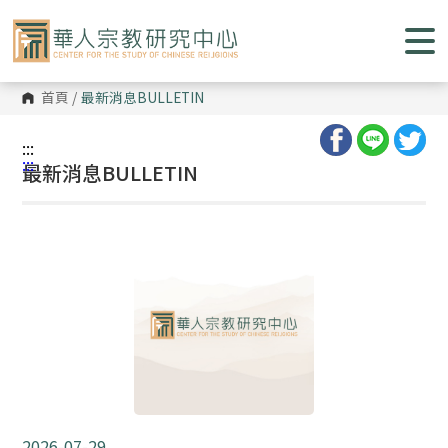
跳
到
主
要
內
容
首頁
/
最新消息
BULLETIN
區
塊
:::
:::
最新消息BULLETIN
2026-07-29