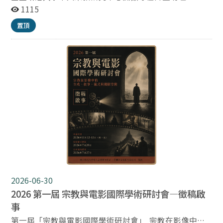
員區分：專任計畫助理（計畫人員） 二、名額：1名 三、
1115
資格條件： 具碩士（含）以上學歷，宗教、人文社會科學
置頂
等相關領域畢業者佳。 具學術行政工作經驗，能獨立處理
行政事務及撰寫研究計畫報告。 具行政經費核銷、報帳或
帳務處理經驗者優先。 具積極負責之工作態度、主動學習
精神及良好溝通協調能力。 具英語聽、說、讀、寫能力，
能與國際學者進行書信往來。 四、工作內容： 行政業務
統籌、研究計畫執行、報告撰寫及經費核銷。 學術活動
（講座、研討會、學術營等）之規劃、籌辦及執行。 視業
務需要，參與田野調查及移地研究。 辦理其他臨時交辦事
項。 五、待遇：依學經歷及計畫經費核定，月薪新臺幣
40,000 元起（依實際核定為準） 六、聘期：一年一聘。
七、上班時段：依本校規定辦理，並得視工作需要彈性調
整上下班時間。 八、工作地點：本校研究暨創新育成總中
心2樓。 九、休假制度：週休二日，國定假日依政府行政
機關辦公日曆放假。 十、應徵方式： 採隨到隨審方式辦
2026-06-30
理，徵得適任人選後即停止收件。 應繳資料： 履歷表
2026 第一屆 宗教與電影國際學術研討會—徵稿啟
（含照片、學經歷及自傳）。 最高學歷證明文件（應屆畢
業生得於到職時補繳）。 其他足資證明工作能力之相關資
事
料（如語言能力證明、專案經歷等）。 請將應徵資料寄至
第一屆「宗教與電影國際學術研討會」 宗教在影像中的