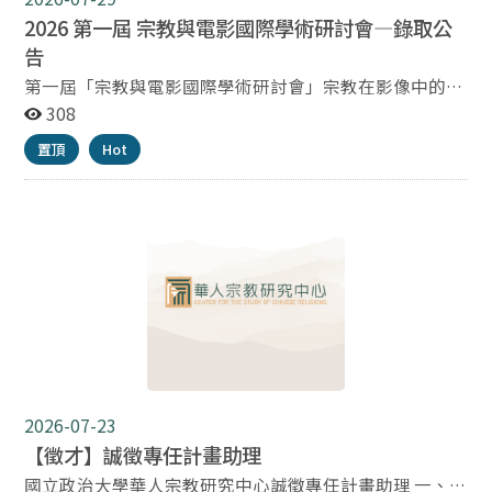
2026 第一屆 宗教與電影國際學術研討會—錄取公
告
第一屆「宗教與電影國際學術研討會」宗教在影像中的生
成、敘事、儀式與閾限空間｜投稿錄取名單公告 感謝各
308
界學者先進踴躍投稿第一屆「宗教與電影國際學術研討
置頂
Hot
會」。 經審查作業後，錄取名單已完成確認，謹公告本
次研討會投稿錄取名單如下。 *錄取名單請見附件* 後續
會議相關資訊與發表須知，將另行通知錄取者，敬請留意
電子郵件及相關公告。 再次感謝各位投稿者對本研討會的
支持與參與，期待於論壇中聆聽精彩的研究成果。 主辦
單位 國立政治大學華人宗教研究中心 壹捌玖伍電影有限
公司 敬上
2026-07-23
【徵才】誠徵專任計畫助理
國立政治大學華人宗教研究中心誠徵專任計畫助理 一、人