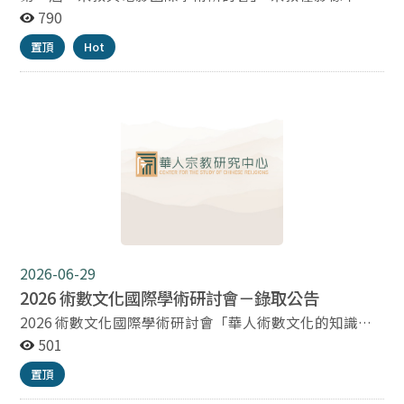
cscrnccu@gmail.com，信件主旨請註明「應徵專任研究
生成、敘事、儀式與閾限空間 徵稿啟事 在高度世俗化、
790
助理－姓名」。符合資格者將另行通知面試；未獲錄取
科技化與媒體化的當代社會，宗教逐漸退離核心公共空
者，恕不另行通知。 實際到職日期依雙方約定。
置頂
Hot
間，然而人們對於「超越性、意義、苦難、救贖與生命追
尋」的需求依舊存在。電影與影像作為當代最重要的敘事
媒介之一，重新形塑了人們理解宗教、信仰與靈性的方
式，甚至在某種意義上，形成了新的公共儀式與精神場
域。宗教電影不僅是再現宗教題材，更涉及宗教儀式的影
像轉化、神聖空間的敘事建構、地方信仰與文化記憶的保
存，以及影像作為療癒、教育與靈性召喚的媒介。相關研
究廣佈於宗教、歷史、文學、人類學、社會學、文化研
究、影像研究與藝術創作之間，亟需建立跨域對話的平
台。有鑑於此，國立政治大學華人宗教研究中心與壹捌玖
伍電影有限公司，擬合作舉辦第一屆「宗教與電影國際學
術研討會」，期待深化宗教電影研究與影像實踐的對話，
2026-06-29
建立宗教電影跨域研究平台。研討會採公開徵稿形式，建
2026 術數文化國際學術研討會－錄取公告
議探討（但不限於）以下議題： 1. 理論與方法：宗教電影
2026 術數文化國際學術研討會「華人術數文化的知識體
之宗教學、人類學與影像研究方法；聖與俗之神聖符號、
系、意義與實踐」｜投稿錄取名單公告 感謝各界學者先
501
空間與影像再現；儀式、神話與敘事結構；閾限與轉化經
進踴躍投稿「2026術數文化國際學術研討會」。 經審查
驗；觀看經驗是否是一種「現代儀式」。 2. 影像語言與美
置頂
作業後，錄取名單已完成確認，謹公告本次研討會投稿錄
學： 宗教主題與蒙太奇、鏡頭語言；光影、色彩、聲音與
取名單如下。 *錄取名單請見附件* 後續會議相關資訊與