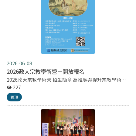
教與電影國際學術研討會】。 國立政治大學華人宗教研
究中心、壹捌玖伍電影有限公司 敬啟
2026-06-08
2026政大宗教學術營－開放報名
2026政大宗教學術營 招生簡章 為推廣與提升宗教學術教
育,政治大學宗教所所與華人宗教研究中心擬聯合舉辦宗
227
教學術營。歷時兩個週末的活動包括:6場專題講座,分別講
置頂
授宗教學概論、宗教傳統、歷史與文化,以及宗教田野調
查、實務研究與跨域應用;最後一天安排基本測驗、分組
討論、綜合座談,以檢視學習成效,同時分享政大宗教所博
碩士班應考秘笈。專題講座的授課教師都是爛熟宗教理
論、文獻經典、田野調查及實務研究的著名學者;帶領分
組討論的助教則精選自政大宗教所的優秀博碩士生。宗教